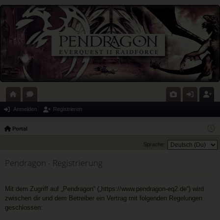
ort
or
G
n
eg
Anmelden
Registrieren
al
en
al
m
ist
Portal
eri
el
rie
Sprache:
e
de
re
Pendragon - Registrierung
n
n
Mit dem Zugriff auf „Pendragon“ („https://www.pendragon-eq2.de“) wird
zwischen dir und dem Betreiber ein Vertrag mit folgenden Regelungen
geschlossen: