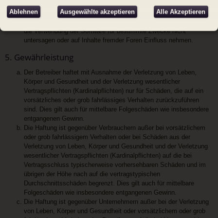
deutschsprachige Community unter
www.phpbb.de
zur
Ablehnen
Ausgewählte akzeptieren
Alle Akzeptieren
Verfügung gestellt. Beide haben keinen Einfluss auf die Art und
Weise, wie die Software verwendet wird. Sie können insbesondere
die Verwendung der Software für bestimmte Zwecke nicht
untersagen oder auf Inhalte fremder Foren Einfluss nehmen.
5. Gewährleistung
Der Betreiber haftet mit Ausnahme der Verletzung von Leben,
Körper und Gesundheit und der Verletzung wesentlicher
Vertragspflichten (Kardinalpflichten) nur für Schäden, die auf ein
vorsätzliches oder grob fahrlässiges Verhalten zurückzuführen
sind. Dies gilt auch für mittelbare Folgeschäden wie insbesondere
entgangenen Gewinn.
Die Haftung ist gegenüber Verbrauchern außer bei vorsätzlichem
oder grob fahrlässigem Verhalten oder bei Schäden aus der
Verletzung von Leben, Körper und Gesundheit und der Verletzung
wesentlicher Vertragspflichten (Kardinalpflichten) auf die bei
Vertragsschluss typischerweise vorhersehbaren Schäden und im
übrigen der Höhe nach auf die vertragstypischen
Durchschnittsschäden begrenzt. Dies gilt auch für mittelbare
Folgeschäden wie insbesondere entgangenen Gewinn.
Die Haftung ist gegenüber Unternehmern außer bei der Verletzung
von Leben, Körper und Gesundheit oder vorsätzlichem oder grob