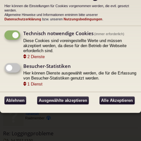
Loggingprobleme
Hier können die Einstellungen für Cookies vorgenommen werden, die evtl. gesetzt
werden.
5. Mai 2012 14:46
U
Allgemeine Hinweise und Informationen entnimm bitte unserer
Ihr kommt nicht mehr ins Forum, seid euch aber sicher eure
n
Datenschutzerklärung
bzw. unseren
Nutzungsbedingungen
.
g
Zugangsdaten habt ihr richtig eingetragen. Dann bitte hier posten.
e
ac
Technisch notwendige Cookies
l
(immer erforderlich)
h
e
Zitat
ob
Diese Cookies sind voreingestellte Werte und müssen
s
Gast
en
akzeptiert werden, da diese für den Betrieb der Webseite
e
n
erforderlich sind.
e
2
Dienste
r
Re: Loggingprobleme
B
Besucher-Statistiken
e
4. Jul 2017 11:23
i
Hier können Dienste ausgewählt werden, die für die Erfassung
U
t
hab mich vor längerem schon registriert, bekomme aber keine email, und
von Besucher-Statistiken genutzt werden.
n
r
g
kann mich auch nicht anmelden.
1
Dienst
a
e
lg
g
l
Taarnah
e
s
Ablehnen
Ausgewählte akzeptieren
Alle Akzeptieren
ac
e
h
n
Zitat
ob
e
Taraleah
en
r
Raidmember
B
e
i
Re: Loggingprobleme
t
r
5. Jul 2017 13:50