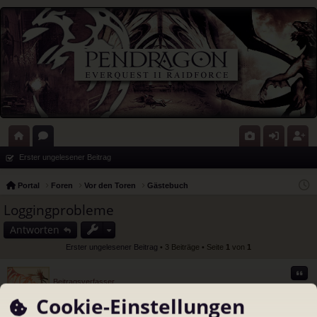
ort
or
G
n
eg
Erster ungelesener Beitrag
al
en
al
m
ist
Portal
Foren
Vor den Toren
Gästebuch
eri
el
rie
Loggingprobleme
e
de
re
Antworten
n
n
Erster ungelesener Beitrag
• 3 Beiträge • Seite
1
von
1
Zitat
Beitragsverfasser
Ajiope
Cookie-Einstellungen