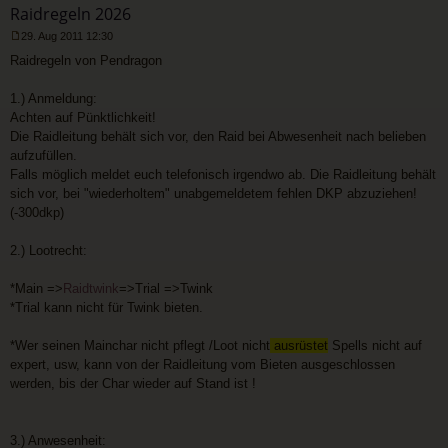
Raidregeln 2026
29. Aug 2011 12:30
U
Raidregeln von Pendragon
n
g
e
1.) Anmeldung:
l
Achten auf Pünktlichkeit!
e
s
Die Raidleitung behält sich vor, den Raid bei Abwesenheit nach belieben
e
aufzufüllen.
n
e
Falls möglich meldet euch telefonisch irgendwo ab. Die Raidleitung behält
r
sich vor, bei "wiederholtem" unabgemeldetem fehlen DKP abzuziehen!
B
(-300dkp)
e
i
t
2.) Lootrecht:
r
a
g
*Main =>
Raidtwink
=>Trial =>Twink
*Trial kann nicht für Twink bieten.
*Wer seinen Mainchar nicht pflegt /Loot nicht
ausrüstet
Spells nicht auf
expert, usw, kann von der Raidleitung vom Bieten ausgeschlossen
werden, bis der Char wieder auf Stand ist !
3.) Anwesenheit: