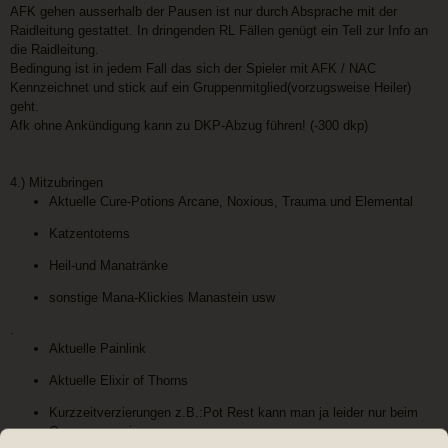
AFK gehen ausserhalb der Pausen ist nur durch Absprache mit der
Raidleitung gestattet. In dringenden RL Fällen genügt ein Tell zur Info an
die Raidleitung.
Bedingung ist in jedem Fall das sich der Spieler mit AFK / NAC
Kennzeichnet und stick auf ein Gruppenmitglied(vorzugsweise Heiler)
geht.
Afk ohne Ankündigung kann zu DKP-Abzug führen! (-300 dkp)
4.) Mitzubringen
Aktuelle Cure-Potions Arcane, Noxious, Trauma und Elemental
Katzentotems
Heil-und Manatränke
sonstige Mana-Klickies Manastein usw
.
Aktuelle Painlink
Aktuelle Elixir of Thorns
Kurzzeitverzierungen z.B.:Pot Rest kann man ja leider nur beim
Overseer gewinnen