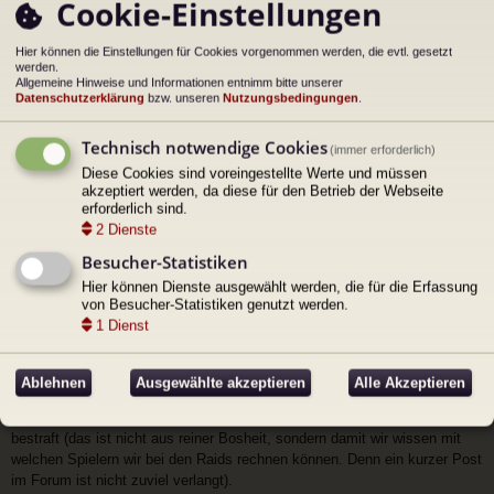
Cookie-Einstellungen
4a.)Pflichtskillung: Drachenbaum und Prestige Klassenbaum :
Scouts
Hier können die Einstellungen für Cookies vorgenommen werden, die evtl. gesetzt
Dozekarr`s Resilience ->Persitence
werden.
Allgemeine Hinweise und Informationen entnimm bitte unserer
Enhanced Vigor(Rank 8 )
Datenschutzerklärung
bzw. unseren
Nutzungsbedingungen
.
Magier
Technisch notwendige Cookies
Scaled Protektion ->Undeath
(immer erforderlich)
Diese Cookies sind voreingestellte Werte und müssen
Enhanced Vigor(Rank 8 )
akzeptiert werden, da diese für den Betrieb der Webseite
erforderlich sind.
Heiler
2
Dienste
Reprieve ->Undaunted
Besucher-Statistiken
Enhanced Vigor(Rank 8 )
Hier können Dienste ausgewählt werden, die für die Erfassung
von Besucher-Statistiken genutzt werden.
5.) Längere Raidpausen:
1
Dienst
Wer aus RL technischen Gründen, mehr als 2 Wochen, sei es durch
Urlaub, Umzug, Prüfungen, PC defekt usw. nicht an den Raids teilnehmen
kann muss sich im Forum oder bei der Raidleitung über den Zeitraum
Ablehnen
Ausgewählte akzeptieren
Alle Akzeptieren
abmelden.
Wer 2 Wochen unabgemeldet fehlt wird mit der Löschung seiner DKP
bestraft (das ist nicht aus reiner Bosheit, sondern damit wir wissen mit
welchen Spielern wir bei den Raids rechnen können. Denn ein kurzer Post
im Forum ist nicht zuviel verlangt).