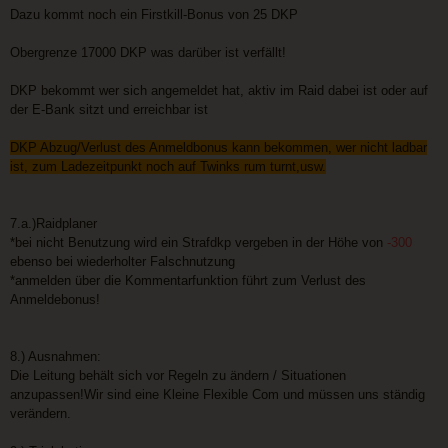
Dazu kommt noch ein Firstkill-Bonus von 25 DKP
Obergrenze 17000 DKP was darüber ist verfällt!
DKP bekommt wer sich angemeldet hat, aktiv im Raid dabei ist oder auf
der E-Bank sitzt und erreichbar ist
DKP Abzug/Verlust des Anmeldbonus kann bekommen, wer nicht ladbar
ist, zum Ladezeitpunkt noch auf Twinks rum turnt,usw.
7.a.)Raidplaner
*bei nicht Benutzung wird ein Strafdkp vergeben in der Höhe von
-300
ebenso bei wiederholter Falschnutzung
*anmelden über die Kommentarfunktion führt zum Verlust des
Anmeldebonus!
8.) Ausnahmen:
Die Leitung behält sich vor Regeln zu ändern / Situationen
anzupassen!Wir sind eine Kleine Flexible Com und müssen uns ständig
verändern.