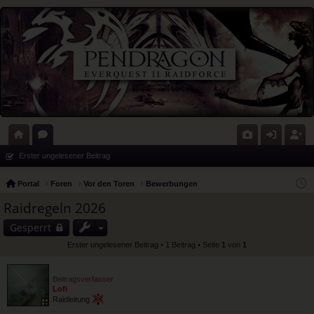
ort
or
G
n
eg
Erster ungelesener Beitrag
al
en
al
m
ist
Portal
Foren
Vor den Toren
Bewerbungen
eri
el
rie
Raidregeln 2026
e
de
re
Gesperrt
n
n
Erster ungelesener Beitrag
• 1 Beitrag • Seite
1
von
1
Beitragsverfasser
Lofi
Raidleitung