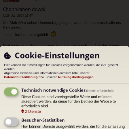
Chohnkanon down!
28. Jan 2024 23:57
U
Der Mob wäre schon Donnerstag gelegen, wenn die Leute nicht alle ins
n
g
Bett wären...
e
.. und Duri hat auch gefehlt.
l
e
s
Gratzi uns zum Serverfirst und zum kurzzeitigen Platz 1 in der Server
e
Progression.
n
Cookie-Einstellungen
e
r
Prooscht!
B
Hier können die Einstellungen für Cookies vorgenommen werden, die evtl. gesetzt
e
werden.
i
Dateianhänge
Allgemeine Hinweise und Informationen entnimm bitte unserer
t
Datenschutzerklärung
bzw. unseren
Nutzungsbedingungen
.
r
a
g
Technisch notwendige Cookies
(immer erforderlich)
Diese Cookies sind voreingestellte Werte und müssen
akzeptiert werden, da diese für den Betrieb der Webseite
erforderlich sind.
2
Dienste
ac
h
Besucher-Statistiken
Zitat
ob
Lofi
en
Hier können Dienste ausgewählt werden, die für die Erfassung