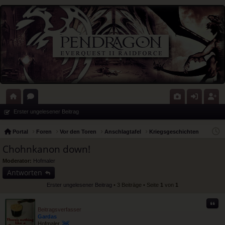
ort
or
G
n
eg
Erster ungelesener Beitrag
al
en
al
m
ist
Portal
Foren
Vor den Toren
Anschlagtafel
Kriegsgeschichten
eri
el
rie
Chohnkanon down!
e
de
re
Moderator:
Hofmaler
Antworten
n
n
Erster ungelesener Beitrag
• 3 Beiträge • Seite
1
von
1
Zitat
Beitragsverfasser
Gardas
Hofmaler