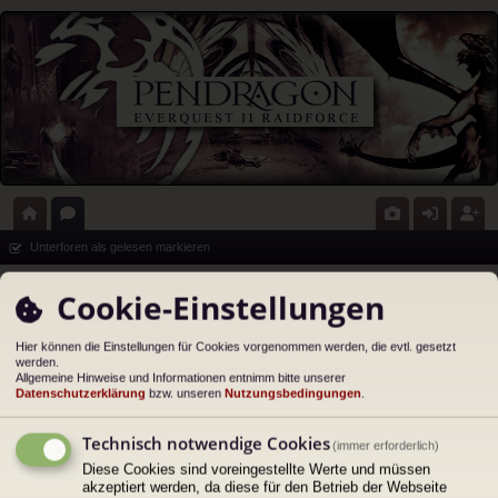
ort
or
G
n
eg
Unterforen als gelesen markieren
al
en
al
m
ist
Portal
Vor den Toren
Cookie-Einstellungen
eri
el
rie
Vor den Toren
e
de
re
Hier können die Einstellungen für Cookies vorgenommen werden, die evtl. gesetzt
werden.
Forum
Allgemeine Hinweise und Informationen entnimm bitte unserer
n
n
Datenschutzerklärung
bzw. unseren
Nutzungsbedingungen
.
Gästebuch
Hier können auch Gäste posten.
Technisch notwendige Cookies
(immer erforderlich)
Themen:
1
Diese Cookies sind voreingestellte Werte und müssen
Bewerbungen
akzeptiert werden, da diese für den Betrieb der Webseite