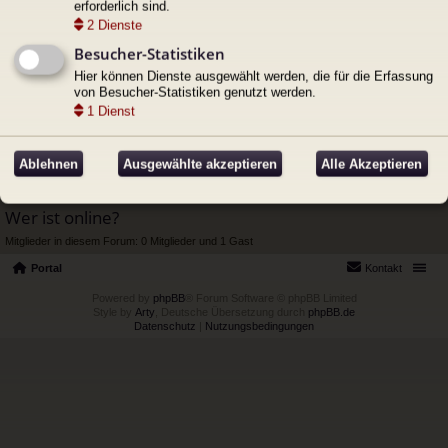
erforderlich sind.
Ihr wollt ein Teil von Pendragon werden? Hier könnt ihr euch
vorstellen.
2
Dienste
Themen:
5
Besucher-Statistiken
Anschlagtafel
Hier können Dienste ausgewählt werden, die für die Erfassung
Alles was die Welt über Pendragon wissen muss.
von Besucher-Statistiken genutzt werden.
Unterforum:
Kriegsgeschichten
1
Dienst
Themen:
122
Ablehnen
Ausgewählte akzeptieren
Alle Akzeptieren
Gehe zu
Wer ist online?
Mitglieder in diesem Forum: 0 Mitglieder und 1 Gast
Portal
Kontakt
Powered by
phpBB
® Forum Software © phpBB Limited
Style by
Arty
, Deutsche Übersetzung durch
phpBB.de
Datenschutz
|
Nutzungsbedingungen