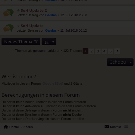
B
s
n
te
eit
e
g
r
ra
n
SoH Update 2
el
u
g
er
e
rs
Letzter Beitrag von
Gardas
«
12. Jul 2018 23:38
n
B
s
te
g
eit
e
r
SoH Update
el
ra
n
u
e
g
rs
Letzter Beitrag von
Gardas
«
11. Jul 2018 00:12
er
n
s
te
B
g
e
r
eit
Neues
el
Thema
n
u
ra
e
er
n
g
s
B
2
3
4
5
Themen als gelesen markieren
• 122 Themen
1
g
e
eit
el
n
ra
e
Gehe zu
er
g
s
B
e
eit
n
ra
Wer ist online?
er
g
B
Mitglieder in diesem Forum:
Google [Bot]
und 2 Gäste
eit
ra
Berechtigungen in diesem Forum
g
Du darfst
keine
neuen Themen in diesem Forum erstellen.
Du darfst
keine
Antworten zu Themen in diesem Forum erstellen.
Du darfst deine Beiträge in diesem Forum
nicht
ändern.
Du darfst deine Beiträge in diesem Forum
nicht
löschen.
Du darfst
keine
Dateianhänge in diesem Forum erstellen.
Portal
Foren
Kontakt