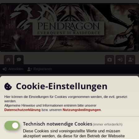
ort
or
G
n
eg
Anmelden
Registrieren
al
en
al
m
ist
Portal
Cookie-Einstellungen
eri
el
rie
Passwort zurücksetzen
e
de
re
Hier können die Einstellungen für Cookies vorgenommen werden, die evtl. gesetzt
werden.
Allgemeine Hinweise und Informationen entnimm bitte unserer
n
n
Datenschutzerklärung
bzw. unseren
Nutzungsbedingungen
.
E-Mail-Adresse:
Du musst die E-Mail-Adresse angeben, die in deinem Profil hinterlegt ist. Diese hast du
bei der Registrierung angegeben oder nachträglich in deinem persönlichen Bereich
Technisch notwendige Cookies
(immer erforderlich)
geändert.
Diese Cookies sind voreingestellte Werte und müssen
akzeptiert werden, da diese für den Betrieb der Webseite