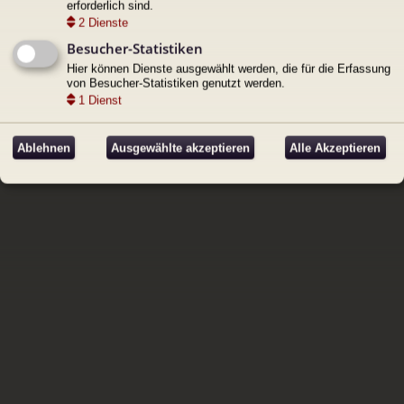
erforderlich sind.
2
Dienste
Besucher-Statistiken
Portal
Kontakt
Hier können Dienste ausgewählt werden, die für die Erfassung
von Besucher-Statistiken genutzt werden.
Powered by
phpBB
® Forum Software © phpBB Limited
Style by
Arty
, Deutsche Übersetzung durch
phpBB.de
1
Dienst
Datenschutz
|
Nutzungsbedingungen
Ablehnen
Ausgewählte akzeptieren
Alle Akzeptieren