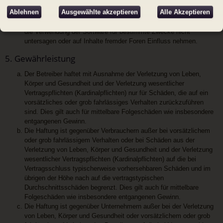
deutschsprachige Community unter
www.phpbb.de
zur
Ablehnen
Ausgewählte akzeptieren
Alle Akzeptieren
Verfügung gestellt. Beide haben keinen Einfluss auf die Art und
Weise, wie die Software verwendet wird. Sie können insbesondere
die Verwendung der Software für bestimmte Zwecke nicht
untersagen oder auf Inhalte fremder Foren Einfluss nehmen.
5. Gewährleistung
Der Betreiber haftet mit Ausnahme der Verletzung von Leben,
Körper und Gesundheit und der Verletzung wesentlicher
Vertragspflichten (Kardinalpflichten) nur für Schäden, die auf ein
vorsätzliches oder grob fahrlässiges Verhalten zurückzuführen
sind. Dies gilt auch für mittelbare Folgeschäden wie insbesondere
entgangenen Gewinn.
Die Haftung ist gegenüber Verbrauchern außer bei vorsätzlichem
oder grob fahrlässigem Verhalten oder bei Schäden aus der
Verletzung von Leben, Körper und Gesundheit und der Verletzung
wesentlicher Vertragspflichten (Kardinalpflichten) auf die bei
Vertragsschluss typischerweise vorhersehbaren Schäden und im
übrigen der Höhe nach auf die vertragstypischen
Durchschnittsschäden begrenzt. Dies gilt auch für mittelbare
Folgeschäden wie insbesondere entgangenen Gewinn.
Die Haftung ist gegenüber Unternehmern außer bei der Verletzung
von Leben, Körper und Gesundheit oder vorsätzlichem oder grob