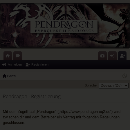
ort
or
G
n
eg
Anmelden
Registrieren
al
en
al
m
ist
Portal
eri
el
rie
Sprache:
e
de
re
Pendragon - Registrierung
n
n
Mit dem Zugriff auf „Pendragon“ („https://www.pendragon-eq2.de“) wird
zwischen dir und dem Betreiber ein Vertrag mit folgenden Regelungen
geschlossen: