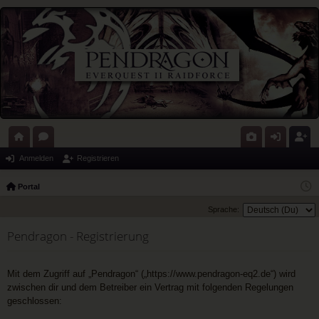
ort
or
G
n
eg
Anmelden
Registrieren
al
en
al
m
ist
Portal
eri
el
rie
Sprache:
e
de
re
Pendragon - Registrierung
n
n
Mit dem Zugriff auf „Pendragon“ („https://www.pendragon-eq2.de“) wird
zwischen dir und dem Betreiber ein Vertrag mit folgenden Regelungen
geschlossen: