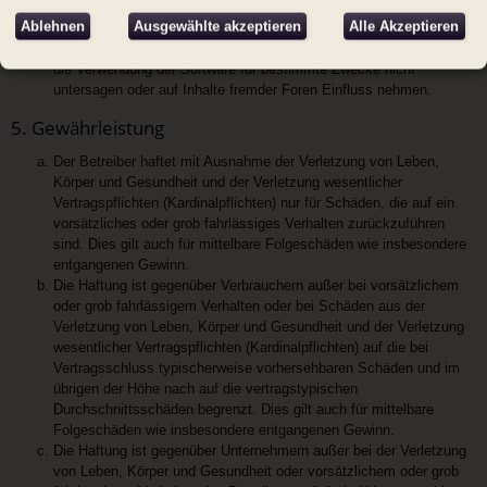
deutschsprachige Community unter
www.phpbb.de
zur
Ablehnen
Ausgewählte akzeptieren
Alle Akzeptieren
Verfügung gestellt. Beide haben keinen Einfluss auf die Art und
Weise, wie die Software verwendet wird. Sie können insbesondere
die Verwendung der Software für bestimmte Zwecke nicht
untersagen oder auf Inhalte fremder Foren Einfluss nehmen.
5. Gewährleistung
Der Betreiber haftet mit Ausnahme der Verletzung von Leben,
Körper und Gesundheit und der Verletzung wesentlicher
Vertragspflichten (Kardinalpflichten) nur für Schäden, die auf ein
vorsätzliches oder grob fahrlässiges Verhalten zurückzuführen
sind. Dies gilt auch für mittelbare Folgeschäden wie insbesondere
entgangenen Gewinn.
Die Haftung ist gegenüber Verbrauchern außer bei vorsätzlichem
oder grob fahrlässigem Verhalten oder bei Schäden aus der
Verletzung von Leben, Körper und Gesundheit und der Verletzung
wesentlicher Vertragspflichten (Kardinalpflichten) auf die bei
Vertragsschluss typischerweise vorhersehbaren Schäden und im
übrigen der Höhe nach auf die vertragstypischen
Durchschnittsschäden begrenzt. Dies gilt auch für mittelbare
Folgeschäden wie insbesondere entgangenen Gewinn.
Die Haftung ist gegenüber Unternehmern außer bei der Verletzung
von Leben, Körper und Gesundheit oder vorsätzlichem oder grob