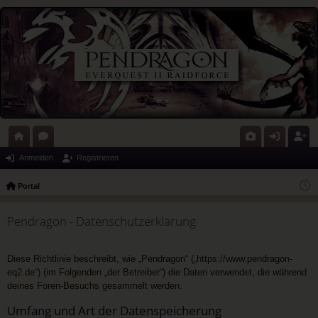
ort
or
G
n
eg
Anmelden
Registrieren
al
en
al
m
ist
Portal
eri
el
rie
Pendragon - Datenschutzerklärung
e
de
re
n
n
Diese Richtlinie beschreibt, wie „Pendragon“ („https://www.pendragon-
eq2.de“) (im Folgenden „der Betreiber“) die Daten verwendet, die während
deines Foren-Besuchs gesammelt werden.
Umfang und Art der Datenspeicherung