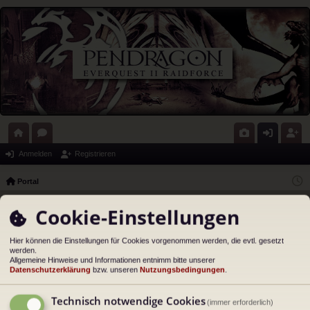
ort
or
G
n
eg
Anmelden
Registrieren
al
en
al
m
ist
Portal
eri
el
rie
Cookie-Einstellungen
Anmelden
e
de
re
n
n
Hier können die Einstellungen für Cookies vorgenommen werden, die evtl. gesetzt
Benutzername:
werden.
Allgemeine Hinweise und Informationen entnimm bitte unserer
Datenschutzerklärung
bzw. unseren
Nutzungsbedingungen
.
Passwort:
Technisch notwendige Cookies
(immer erforderlich)
Ich habe mein Passwort vergessen