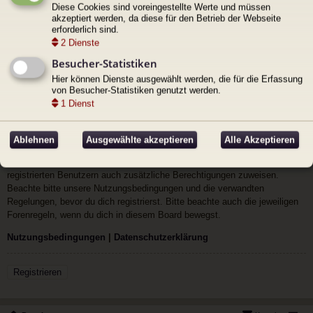
Diese Cookies sind voreingestellte Werte und müssen
Angemeldet bleiben
akzeptiert werden, da diese für den Betrieb der Webseite
erforderlich sind.
Meinen Online-Status während dieser
Sitzung verbergen
2
Dienste
Besucher-Statistiken
Hier können Dienste ausgewählt werden, die für die Erfassung
von Besucher-Statistiken genutzt werden.
1
Dienst
Registrieren
Du musst in diesem Forum registriert sein, um dich anmelden zu können.
Ablehnen
Ausgewählte akzeptieren
Alle Akzeptieren
Die Registrierung ist in wenigen Augenblicken erledigt und ermöglicht dir,
auf weitere Funktionen zuzugreifen. Die Board-Administration kann
registrierten Benutzern auch zusätzliche Berechtigungen zuweisen.
Beachte bitte unsere Nutzungsbedingungen und die verwandten
Regelungen, bevor du dich registrierst. Bitte beachte auch die jeweiligen
Forenregeln, wenn du dich in diesem Board bewegst.
Nutzungsbedingungen
|
Datenschutzerklärung
Registrieren