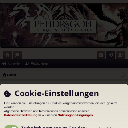
ort
or
G
n
eg
Anmelden
Registrieren
al
en
al
m
ist
Portal
eri
el
rie
Du musst dich anmelden, um in diesem Forum auf
e
de
re
Cookie-Einstellungen
Beiträge zu antworten.
n
n
Hier können die Einstellungen für Cookies vorgenommen werden, die evtl. gesetzt
werden.
Benutzername:
Allgemeine Hinweise und Informationen entnimm bitte unserer
Datenschutzerklärung
bzw. unseren
Nutzungsbedingungen
.
Passwort:
Technisch notwendige Cookies