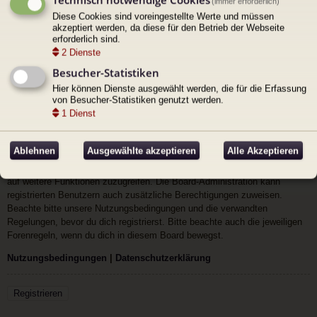
(immer erforderlich)
Ich habe mein Passwort vergessen
Diese Cookies sind voreingestellte Werte und müssen
akzeptiert werden, da diese für den Betrieb der Webseite
Angemeldet bleiben
erforderlich sind.
Meinen Online-Status während dieser
2
Dienste
Sitzung verbergen
Besucher-Statistiken
Hier können Dienste ausgewählt werden, die für die Erfassung
von Besucher-Statistiken genutzt werden.
1
Dienst
Registrieren
Ablehnen
Ausgewählte akzeptieren
Alle Akzeptieren
Du musst in diesem Forum registriert sein, um dich anmelden zu können.
Die Registrierung ist in wenigen Augenblicken erledigt und ermöglicht dir,
auf weitere Funktionen zuzugreifen. Die Board-Administration kann
registrierten Benutzern auch zusätzliche Berechtigungen zuweisen.
Beachte bitte unsere Nutzungsbedingungen und die verwandten
Regelungen, bevor du dich registrierst. Bitte beachte auch die jeweiligen
Forenregeln, wenn du dich in diesem Board bewegst.
Nutzungsbedingungen
|
Datenschutzerklärung
Registrieren