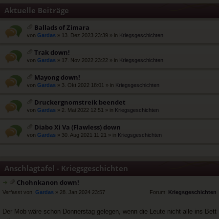
Aktuelle Beiträge
Ballads of Zimara
at
von
Gardas
» 13. Dez 2023 23:39 » in
Kriegsgeschichten
ei
an
Trak down!
ha
at
von
Gardas
» 17. Nov 2022 23:22 » in
Kriegsgeschichten
ng
ei
an
Mayong down!
ha
at
von
Gardas
» 3. Okt 2022 18:01 » in
Kriegsgeschichten
ng
ei
an
Druckergnomstreik beendet
ha
at
von
Gardas
» 2. Mai 2022 12:51 » in
Kriegsgeschichten
ng
ei
an
Diabo Xi Va (Flawless) down
ha
at
von
Gardas
» 30. Aug 2021 11:21 » in
Kriegsgeschichten
ng
ei
an
ha
ng
Anschlagtafel - Kriegsgeschichten
Chohnkanon down!
at
rs
Verfasst von:
Gardas
» 28. Jan 2024 23:57
Forum:
Kriegsgeschichten
ei
t
a
e
Der Mob wäre schon Donnerstag gelegen, wenn die Leute nicht alle ins Bett
n
r