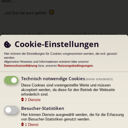
wären...
h
u
a
n
n
g
.. und Duri hat auch gefehlt.
g
el
e
s
e
n
Gratzi uns zum Serverfirst und zum kurzzeitigen Platz 1 in der Server
e
Progression.
Cookie-Einstellungen
r
B
ei
Hier können die Einstellungen für Cookies vorgenommen werden, die evtl. gesetzt
tr
werden.
a
Prooscht!
Allgemeine Hinweise und Informationen entnimm bitte unserer
g
Datenschutzerklärung
bzw. unseren
Nutzungsbedingungen
.
Dateianhänge
Technisch notwendige Cookies
(immer erforderlich)
Diese Cookies sind voreingestellte Werte und müssen
akzeptiert werden, da diese für den Betrieb der Webseite
erforderlich sind.
2
Dienste
Besucher-Statistiken
Hier können Dienste ausgewählt werden, die für die Erfassung
Zugriffe: 182592 •
Kommentare: 2
•
Kommentar schreiben
von Besucher-Statistiken genutzt werden.
1
Dienst
ac