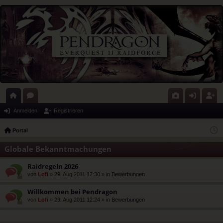
ort
or
G
n
eg
Anmelden
Registrieren
al
en
al
m
ist
Portal
eri
el
rie
Globale Bekanntmachungen
e
de
re
Raidregeln 2026
n
n
von
Lofi
» 29. Aug 2011 12:30 » in
Bewerbungen
Willkommen bei Pendragon
von
Lofi
» 29. Aug 2011 12:24 » in
Bewerbungen