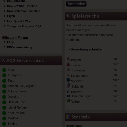
RoC Timeline
RoC Crafting Timeline
RoC Collection Timeline
Spielersuche
EQ2U
EverQuest 2 Wiki
Auch nicht ausgeschriebene Klassen
Thurgadin Progress EQ2
können anfragen.
Bei Interesse hinterlasse uns eine
Hilfe zum Forum
Nachricht!
FAQs
BBCode-Anleitung
»
Bewerbung schreiben
hoch
EQ2 Serverstatus
Brigant
hoch
Bündler
hoch
Beta
Erzwinger
hoch
Thurgadin
Klagesänger
hoch
Test
Mystiker
hoch
Anashti Sul (Origins)
Schänder
hoch
Antonia Bayle
Templer
Thaumaturgist
hoch
Dozekar
hoch
Wärter
Halls of Fate
Isle of Refuge
Kael Drakkel
Statistik
Maj'Dul
Skyfire
Insgesamt