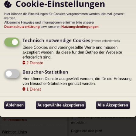
Cookie-Einstellungen
h
u
a
n
n
g
Hier können die Einstellungen für Cookies vorgenommen werden, die evtl. gesetzt
g
el
werden.
e
Allgemeine Hinweise und Informationen entnimm bitte unserer
s
Datenschutzerklärung
bzw. unseren
Nutzungsbedingungen
.
e
n
Zugriffe: 120474 •
Kommentare: 0
•
Kommentar schreiben
Technisch notwendige Cookies
e
(immer erforderlich)
r
ac
Diese Cookies sind voreingestellte Werte und müssen
B
h
akzeptiert werden, da diese für den Betrieb der Webseite
ob
ei
erforderlich sind.
en
1
3
4
5
122
122 Themen • Seite
2
von
122
•
2
…
tr
2
Dienste
a
g
Besucher-Statistiken
Menü
Benutzer-Menü
Hier können Dienste ausgewählt werden, die für die Erfassung
von Besucher-Statistiken genutzt werden.
Internes
Benutzername:
1
Dienst
Registrieren
Impressum
Passwort:
Raidregeln
Ablehnen
Ausgewählte akzeptieren
Alle Akzeptieren
Datenschutz
Unsere Progression
Mich bei jedem Besuch automatisch
Patchnotizen
anmelden
Registriere dich jetzt!
Wichtige Links