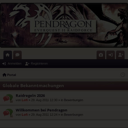
ort
or
G
n
eg
Anmelden
Registrieren
al
en
al
m
ist
Portal
eri
el
rie
Globale Bekanntmachungen
e
de
re
Raidregeln 2026
n
n
von
Lofi
» 29. Aug 2011 12:30 » in
Bewerbungen
Willkommen bei Pendragon
von
Lofi
» 29. Aug 2011 12:24 » in
Bewerbungen