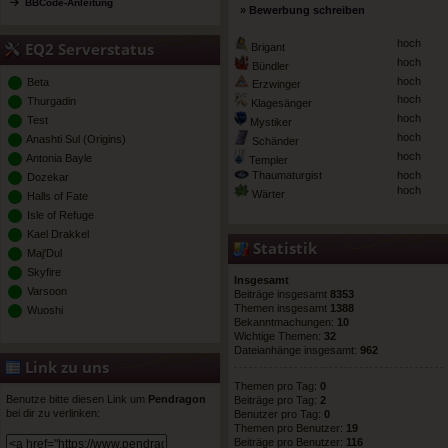
BBCode-Anleitung
»
Bewerbung schreiben
hoch
EQ2 Serverstatus
Brigant
hoch
Bündler
hoch
Beta
Erzwinger
hoch
Thurgadin
Klagesänger
hoch
Test
Mystiker
hoch
Anashti Sul (Origins)
Schänder
hoch
Antonia Bayle
Templer
Thaumaturgist
hoch
Dozekar
hoch
Wärter
Halls of Fate
Isle of Refuge
Kael Drakkel
Statistik
Maj'Dul
Skyfire
Insgesamt
Varsoon
Beiträge insgesamt
8353
Themen insgesamt
1388
Wuoshi
Bekanntmachungen:
10
Wichtige Themen:
32
Dateianhänge insgesamt:
962
Link zu uns
Themen pro Tag:
0
Benutze bitte diesen Link um
Pendragon
Beiträge pro Tag:
2
bei dir zu verlinken:
Benutzer pro Tag:
0
Themen pro Benutzer:
19
Beiträge pro Benutzer:
116