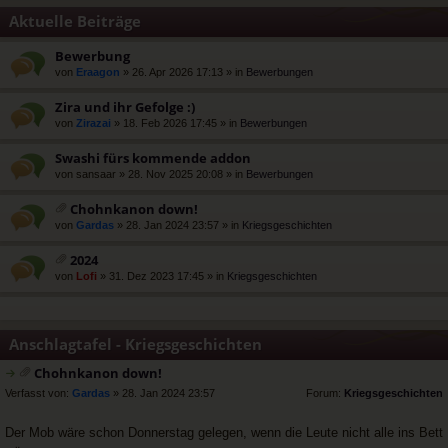
Aktuelle Beiträge
Bewerbung
von
Eraagon
» 26. Apr 2026 17:13 » in
Bewerbungen
Zira und ihr Gefolge :)
von
Zirazai
» 18. Feb 2026 17:45 » in
Bewerbungen
Swashi fürs kommende addon
von
sansaar
» 28. Nov 2025 20:08 » in
Bewerbungen
Chohnkanon down!
at
von
Gardas
» 28. Jan 2024 23:57 » in
Kriegsgeschichten
ei
an
2024
ha
at
von
Lofi
» 31. Dez 2023 17:45 » in
Kriegsgeschichten
ng
ei
an
ha
ng
Anschlagtafel - Kriegsgeschichten
Chohnkanon down!
at
rs
Verfasst von:
Gardas
» 28. Jan 2024 23:57
Forum:
Kriegsgeschichten
ei
t
a
e
Der Mob wäre schon Donnerstag gelegen, wenn die Leute nicht alle ins Bett
n
r