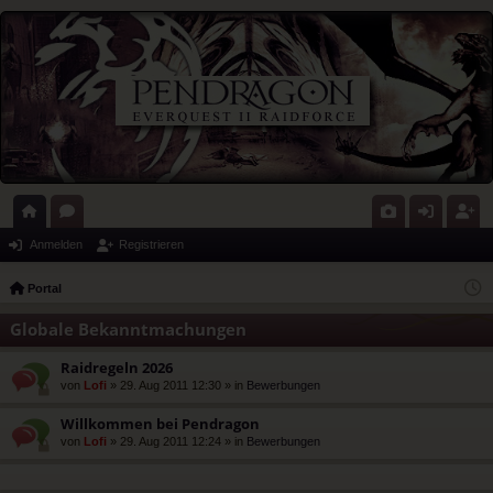
ort
or
G
n
eg
Anmelden
Registrieren
al
en
al
m
ist
Portal
eri
el
rie
Globale Bekanntmachungen
e
de
re
Raidregeln 2026
n
n
von
Lofi
» 29. Aug 2011 12:30 » in
Bewerbungen
Willkommen bei Pendragon
von
Lofi
» 29. Aug 2011 12:24 » in
Bewerbungen