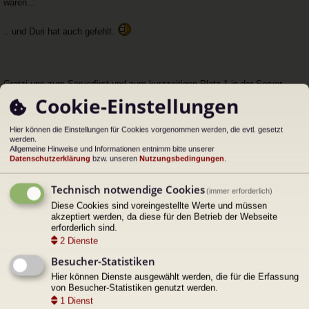
wären...
h
u
a
n
n
g
.. und Duri hat auch gefehlt.
g
el
e
s
e
n
Gratzi uns zum Serverfirst und zum kurzzeitigen Platz 1 in der Server
e
Progression.
Cookie-Einstellungen
r
B
ei
Hier können die Einstellungen für Cookies vorgenommen werden, die evtl. gesetzt
tr
werden.
a
Prooscht!
Allgemeine Hinweise und Informationen entnimm bitte unserer
g
Datenschutzerklärung
bzw. unseren
Nutzungsbedingungen
.
Dateianhänge
Technisch notwendige Cookies
(immer erforderlich)
Diese Cookies sind voreingestellte Werte und müssen
akzeptiert werden, da diese für den Betrieb der Webseite
erforderlich sind.
2
Dienste
Besucher-Statistiken
Hier können Dienste ausgewählt werden, die für die Erfassung
Zugriffe: 182587 •
Kommentare: 2
•
Kommentar schreiben
von Besucher-Statistiken genutzt werden.
1
Dienst
ac