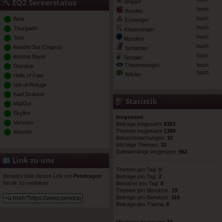
EQ2 Serverstatus
Brigant
hoch
Bündler
hoch
Beta
Erzwinger
hoch
Thurgadin
Klagesänger
hoch
Test
Mystiker
hoch
Anashti Sul (Origins)
Schänder
hoch
Antonia Bayle
Templer
Thaumaturgist
hoch
Dozekar
hoch
Wärter
Halls of Fate
Isle of Refuge
Kael Drakkel
Statistik
Maj'Dul
Skyfire
Insgesamt
Varsoon
Beiträge insgesamt
8353
Themen insgesamt
1388
Wuoshi
Bekanntmachungen:
10
Wichtige Themen:
32
Dateianhänge insgesamt:
962
Link zu uns
Themen pro Tag:
0
Benutze bitte diesen Link um
Pendragon
Beiträge pro Tag:
2
bei dir zu verlinken:
Benutzer pro Tag:
0
Themen pro Benutzer:
19
Beiträge pro Benutzer:
116
Beiträge pro Thema:
6