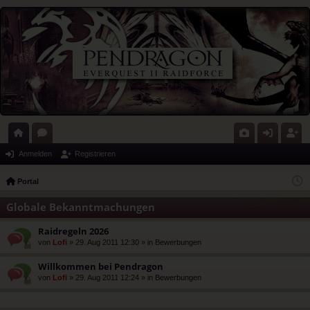
ort
or
G
n
eg
Anmelden
Registrieren
al
en
al
m
ist
Portal
eri
el
rie
Globale Bekanntmachungen
e
de
re
Raidregeln 2026
n
n
von
Lofi
» 29. Aug 2011 12:30 » in
Bewerbungen
Willkommen bei Pendragon
von
Lofi
» 29. Aug 2011 12:24 » in
Bewerbungen