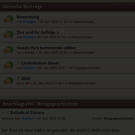
Aktuelle Beiträge
Bewerbung
von
Eraagon
» 26. Apr 2026 17:13 » in
Bewerbungen
Zira und ihr Gefolge :)
von
Zirazai
» 18. Feb 2026 17:45 » in
Bewerbungen
Swashi fürs kommende addon
von
sansaar
» 28. Nov 2025 20:08 » in
Bewerbungen
Chohnkanon down!
at
von
Gardas
» 28. Jan 2024 23:57 » in
Kriegsgeschichten
ei
an
2024
ha
at
von
Lofi
» 31. Dez 2023 17:45 » in
Kriegsgeschichten
ng
ei
an
ha
ng
Anschlagtafel - Kriegsgeschichten
Ballads of Zimara
at
rs
Verfasst von:
Gardas
» 13. Dez 2023 23:39
Forum:
Kriegsgeschichten
ei
t
a
e
Der Start ins neue Addon ist gelungen, die ersten 3 Mobs sind down:
n
r