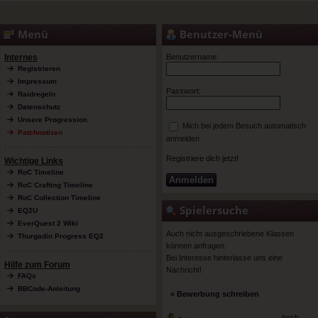
Menü
Benutzer-Menü
Internes
Benutzername:
Registrieren
Impressum
Passwort:
Raidregeln
Datenschutz
Unsere Progression
Mich bei jedem Besuch automatisch
Patchnotizen
anmelden
Registriere dich jetzt!
Wichtige Links
RoC Timeline
RoC Crafting Timeline
RoC Collection Timeline
Spielersuche
EQ2U
EverQuest 2 Wiki
Auch nicht ausgeschriebene Klassen
Thurgadin Progress EQ2
können anfragen.
Bei Interesse hinterlasse uns eine
Hilfe zum Forum
Nachricht!
FAQs
BBCode-Anleitung
»
Bewerbung schreiben
hoch