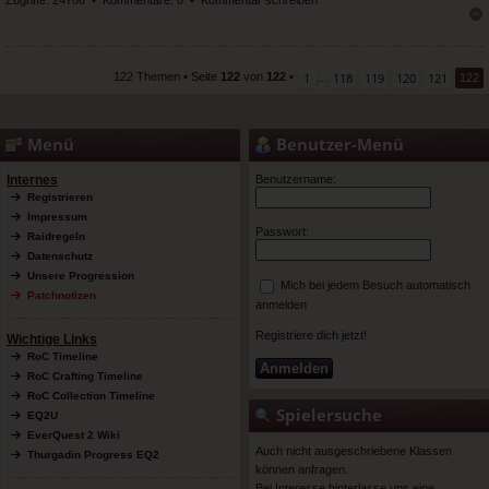
Zugriffe: 24786 •
Kommentare: 0
•
Kommentar schreiben
ac
h
ob
en
1
118
119
120
121
122 Themen • Seite
122
von
122
•
…
122
Menü
Benutzer-Menü
Internes
Benutzername:
Registrieren
Impressum
Passwort:
Raidregeln
Datenschutz
Unsere Progression
Mich bei jedem Besuch automatisch
Patchnotizen
anmelden
Registriere dich jetzt!
Wichtige Links
RoC Timeline
RoC Crafting Timeline
RoC Collection Timeline
Spielersuche
EQ2U
EverQuest 2 Wiki
Auch nicht ausgeschriebene Klassen
Thurgadin Progress EQ2
können anfragen.
Bei Interesse hinterlasse uns eine