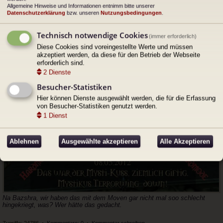
Allgemeine Hinweise und Informationen entnimm bitte unserer
Datenschutzerklärung
bzw. unseren
Nutzungsbedingungen
.
Technisch notwendige Cookies
Formation Fächer führt uns zum Erfolg.
(immer erforderlich)
Iiiiiirgendwann schaffen wir's dann vielleicht auch mit Formation Punkt.
Diese Cookies sind voreingestellte Werte und müssen
akzeptiert werden, da diese für den Betrieb der Webseite
erforderlich sind.
2
Dienste
Besucher-Statistiken
Hier können Dienste ausgewählt werden, die für die Erfassung
von Besucher-Statistiken genutzt werden.
1
Dienst
Ablehnen
Ausgewählte akzeptieren
Alle Akzeptieren
Na Bazshra, wir haben das mit dem Moven gar nicht mal soo schlecht
hingekriegt, was? Wer hätte das gedacht.