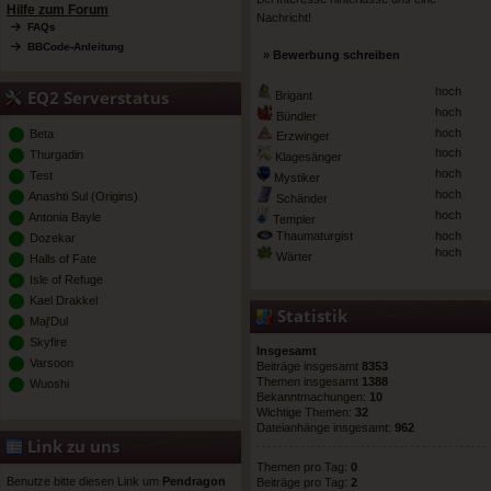
Hilfe zum Forum
Nachricht!
FAQs
BBCode-Anleitung
»
Bewerbung schreiben
hoch
EQ2 Serverstatus
Brigant
hoch
Bündler
hoch
Beta
Erzwinger
hoch
Thurgadin
Klagesänger
hoch
Test
Mystiker
hoch
Anashti Sul (Origins)
Schänder
hoch
Antonia Bayle
Templer
Thaumaturgist
hoch
Dozekar
hoch
Wärter
Halls of Fate
Isle of Refuge
Kael Drakkel
Statistik
Maj'Dul
Skyfire
Insgesamt
Varsoon
Beiträge insgesamt
8353
Themen insgesamt
1388
Wuoshi
Bekanntmachungen:
10
Wichtige Themen:
32
Dateianhänge insgesamt:
962
Link zu uns
Themen pro Tag:
0
Benutze bitte diesen Link um
Pendragon
Beiträge pro Tag:
2