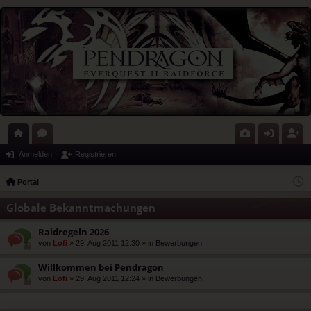
ort
or
G
n
eg
Anmelden
Registrieren
al
en
al
m
ist
Portal
eri
el
rie
Globale Bekanntmachungen
e
de
re
Raidregeln 2026
n
n
von
Lofi
» 29. Aug 2011 12:30 » in
Bewerbungen
Willkommen bei Pendragon
von
Lofi
» 29. Aug 2011 12:24 » in
Bewerbungen