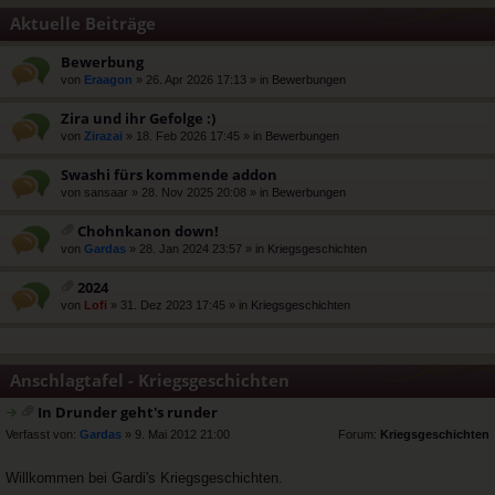
Aktuelle Beiträge
Bewerbung
von
Eraagon
» 26. Apr 2026 17:13 » in
Bewerbungen
Zira und ihr Gefolge :)
von
Zirazai
» 18. Feb 2026 17:45 » in
Bewerbungen
Swashi fürs kommende addon
von
sansaar
» 28. Nov 2025 20:08 » in
Bewerbungen
Chohnkanon down!
at
von
Gardas
» 28. Jan 2024 23:57 » in
Kriegsgeschichten
ei
an
2024
ha
at
von
Lofi
» 31. Dez 2023 17:45 » in
Kriegsgeschichten
ng
ei
an
ha
ng
Anschlagtafel - Kriegsgeschichten
In Drunder geht's runder
at
rs
Verfasst von:
Gardas
» 9. Mai 2012 21:00
Forum:
Kriegsgeschichten
ei
t
a
e
Willkommen bei Gardi's Kriegsgeschichten.
n
r