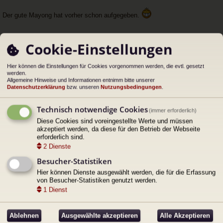
h
u
a
n
Der gute Mayong hat vorher schon aufgegeben.
n
g
g
el
e
Cookie-Einstellungen
s
e
Proscht und gratzi uns!
n
Hier können die Einstellungen für Cookies vorgenommen werden, die evtl. gesetzt
e
werden.
Dateianhänge
r
Allgemeine Hinweise und Informationen entnimm bitte unserer
B
Datenschutzerklärung
bzw. unseren
Nutzungsbedingungen
.
ei
tr
a
Technisch notwendige Cookies
(immer erforderlich)
g
Diese Cookies sind voreingestellte Werte und müssen
akzeptiert werden, da diese für den Betrieb der Webseite
erforderlich sind.
2
Dienste
Zugriffe: 101121 •
Kommentare: 0
•
Kommentar schreiben
Besucher-Statistiken
ac
h
Hier können Dienste ausgewählt werden, die für die Erfassung
ob
von Besucher-Statistiken genutzt werden.
en
1
2
3
4
6
7
8
122
122 Themen • Seite
5
von
122
•
5
…
1
Dienst
Menü
Benutzer-Menü
Ablehnen
Ausgewählte akzeptieren
Alle Akzeptieren