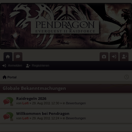
ort
or
G
n
eg
Anmelden
Registrieren
al
en
al
m
ist
Portal
eri
el
rie
Globale Bekanntmachungen
e
de
re
Raidregeln 2026
n
n
von
Lofi
» 29. Aug 2011 12:30 » in
Bewerbungen
Willkommen bei Pendragon
von
Lofi
» 29. Aug 2011 12:24 » in
Bewerbungen