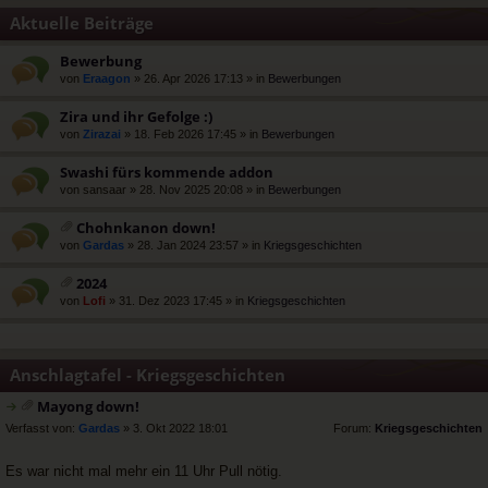
Aktuelle Beiträge
Bewerbung
von
Eraagon
» 26. Apr 2026 17:13 » in
Bewerbungen
Zira und ihr Gefolge :)
von
Zirazai
» 18. Feb 2026 17:45 » in
Bewerbungen
Swashi fürs kommende addon
von
sansaar
» 28. Nov 2025 20:08 » in
Bewerbungen
Chohnkanon down!
at
von
Gardas
» 28. Jan 2024 23:57 » in
Kriegsgeschichten
ei
an
2024
ha
at
von
Lofi
» 31. Dez 2023 17:45 » in
Kriegsgeschichten
ng
ei
an
ha
ng
Anschlagtafel - Kriegsgeschichten
Mayong down!
at
rs
Verfasst von:
Gardas
» 3. Okt 2022 18:01
Forum:
Kriegsgeschichten
ei
t
a
e
Es war nicht mal mehr ein 11 Uhr Pull nötig.
n
r