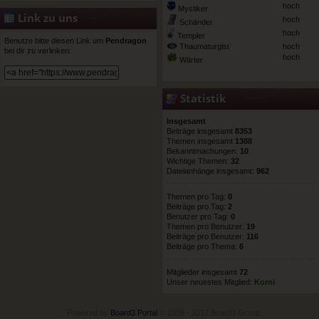
hoch
Mystiker
Link zu uns
hoch
Schänder
hoch
Templer
Benutze bitte diesen Link um
Pendragon
Thaumaturgist
hoch
bei dir zu verlinken:
hoch
Wärter
Statistik
Insgesamt
Beiträge insgesamt
8353
Themen insgesamt
1388
Bekanntmachungen:
10
Wichtige Themen:
32
Dateianhänge insgesamt:
962
Themen pro Tag:
0
Beiträge pro Tag:
2
Benutzer pro Tag:
0
Themen pro Benutzer:
19
Beiträge pro Benutzer:
116
Beiträge pro Thema:
6
Mitglieder insgesamt
72
Unser neuestes Mitglied:
Korni
Powered by
Board3 Portal
© 2009 - 2017 Board3 Group