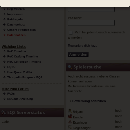
Internes
Benutzername:
Registrieren
Impressum
Passwort:
Raidregeln
Datenschutz
Unsere Progression
Mich bei jedem Besuch automatisch
Patchnotizen
anmelden
Registriere dich jetzt!
Wichtige Links
RoC Timeline
RoC Crafting Timeline
RoC Collection Timeline
Spielersuche
EQ2U
EverQuest 2 Wiki
Auch nicht ausgeschriebene Klassen
Thurgadin Progress EQ2
können anfragen.
Bei Interesse hinterlasse uns eine
Hilfe zum Forum
Nachricht!
FAQs
BBCode-Anleitung
»
Bewerbung schreiben
hoch
EQ2 Serverstatus
Brigant
hoch
Bündler
Lade...
hoch
Erzwinger
hoch
Klagesänger