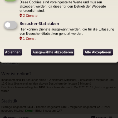
Themen:
5
Diese Cookies sind voreingestellte Werte und müssen
akzeptiert werden, da diese für den Betrieb der Webseite
Anschlagtafel
erforderlich sind.
Alles was die Welt über Pendragon wissen muss.
2
Dienste
Unterforum:
Kriegsgeschichten
Besucher-Statistiken
Themen:
122
Hier können Dienste ausgewählt werden, die für die Erfassung
von Besucher-Statistiken genutzt werden.
Anmelden
•
Registrieren
1
Dienst
Benutzername:
Passwort:
Ablehnen
Ausgewählte akzeptieren
Alle Akzeptieren
Ich habe mein Passwort vergessen
Angemeldet bleiben
Wer ist online?
Insgesamt sind
14
Besucher online :: 2 sichtbare Mitglieder, 0 unsichtbare Mitglieder und
12 Gäste (basierend auf den aktiven Besuchern der letzten 3 Minuten)
Der Besucherrekord liegt bei
1068
Besuchern, die am 9. Mai 2026 23:11 gleichzeitig online
waren.
Statistik
Beiträge insgesamt
8353
• Themen insgesamt
1388
• Mitglieder insgesamt
72
• Unser
neuestes Mitglied:
Korni
• Bilder insgesamt
147
Portal
Foren
Kontakt