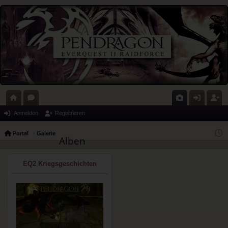
ort
or
G
n
eg
Anmelden
Registrieren
al
en
al
m
ist
Portal
Galerie
Alben
eri
el
rie
e
de
re
EQ2 Kriegsgeschichten
n
n