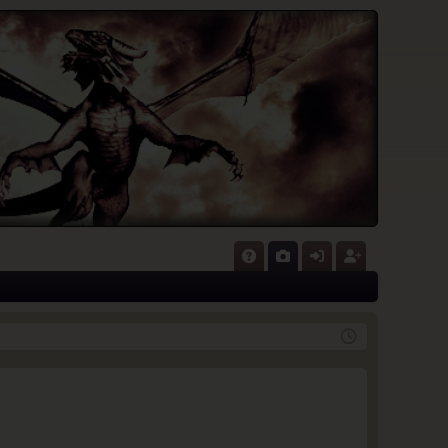
P
A
G
n
eg
Q
al
m
ist
eri
el
rie
e
de
re
n
n