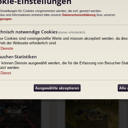
kie-Einstellungen
First Pull, First Kill!
Ein Kill mit Ansage!
Einstellungen für Cookies vorgenommen werden, die evtl. gesetzt werden.
ise und Informationen entnimm bitte unserer
Datenschutzerklärung
bzw. unseren
ngungen
.
chnisch notwendige Cookies
(immer erforderlich)
se Cookies sind voreingestellte Werte und müssen akzeptiert werden, da dies
rieb der Webseite erforderlich sind.
Dienste
2 Kriegsgeschichten
Album:
EQ2 Kriegsgeschichten
sucher-Statistiken
en von:
Gardas
Hochgeladen von:
Gardas
. Mai 2024 10:46
Datum: 26. Mai 2024 10:45
r können Dienste ausgewählt werden, die für die Erfassung von Besucher-Stat
g:
Nicht bewertet
Bewertung:
Nicht bewertet
utzt werden.
lbearbeitung
Schnellbearbeitung
Dienst
Grotto Clear!
Die Serie bleibt am Leben
Ausgewählte akzeptieren
Alle