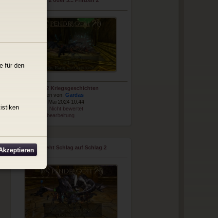
1, 2 oder 3... Prinzen 2
e für den
Album:
EQ2 Kriegsgeschichten
Hochgeladen von:
Gardas
Datum: 26. Mai 2024 10:44
istiken
Bewertung:
Nicht bewertet
Schnellbearbeitung
Es geht Schlag auf Schlag 2
 Akzeptieren