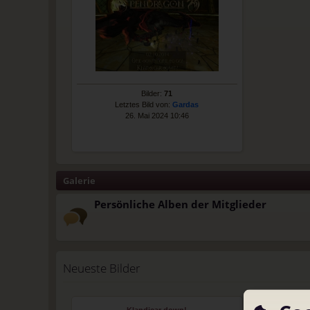
Bilder:
71
Letztes Bild von:
Gardas
26. Mai 2024 10:46
Galerie
Persönliche Alben der Mitglieder
Neueste Bilder