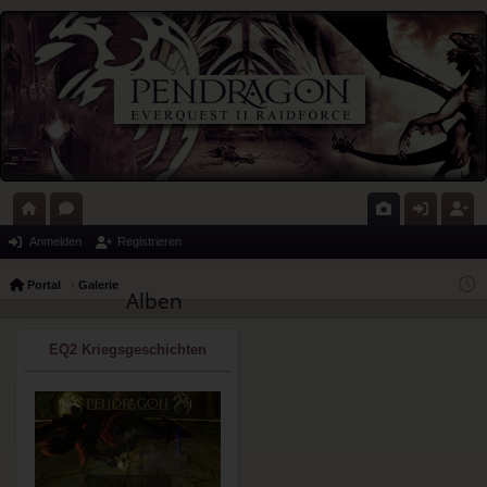
ort
or
G
n
eg
Anmelden
Registrieren
al
en
al
m
ist
Portal
Galerie
Alben
eri
el
rie
e
de
re
EQ2 Kriegsgeschichten
n
n