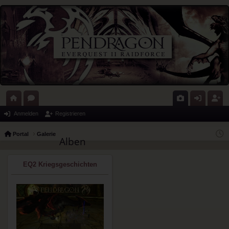
ort
or
G
n
eg
Anmelden
Registrieren
al
en
al
m
ist
Portal
Galerie
Alben
eri
el
rie
e
de
re
EQ2 Kriegsgeschichten
n
n