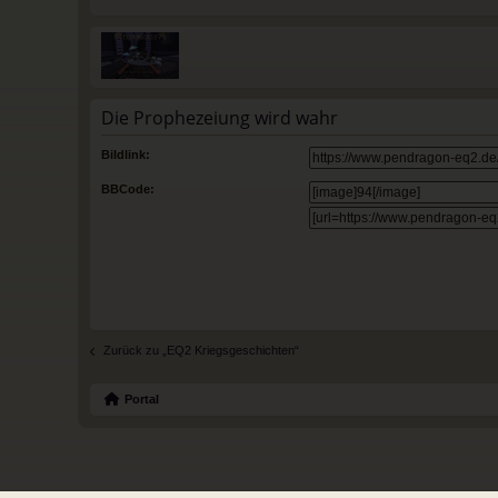
Die Prophezeiung wird wahr
Bildlink:
BBCode:
Zurück zu „EQ2 Kriegsgeschichten“
Portal