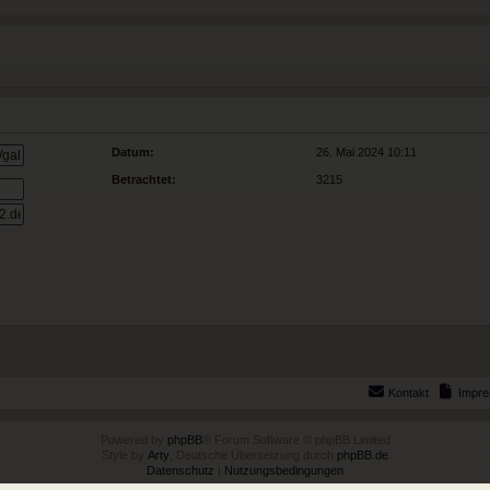
Datum:
26. Mai 2024 10:11
Betrachtet:
3215
Kontakt
Impr
Powered by
phpBB
® Forum Software © phpBB Limited
Style by
Arty
, Deutsche Übersetzung durch
phpBB.de
Datenschutz
|
Nutzungsbedingungen