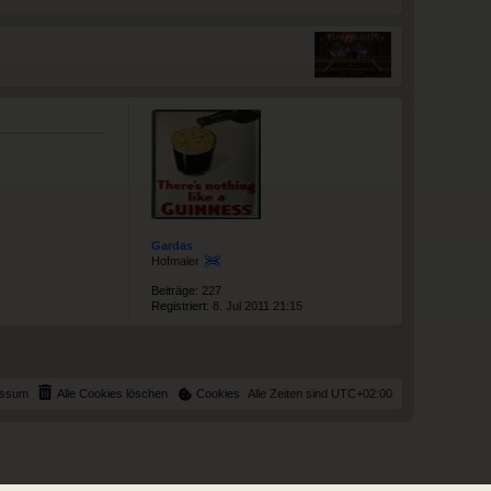
Gardas
Hofmaler
Beiträge:
227
Registriert:
8. Jul 2011 21:15
essum
Alle Cookies löschen
Cookies
Alle Zeiten sind
UTC+02:00