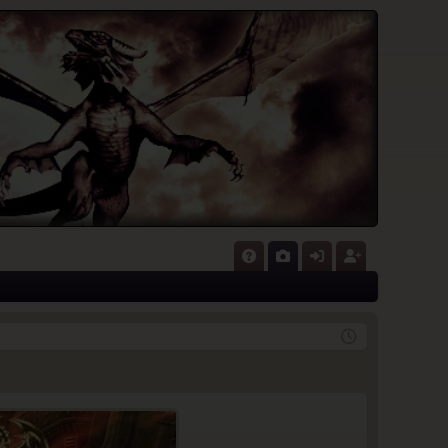
P
A
G
n
eg
Q
al
m
ist
eri
el
rie
e
de
re
n
n