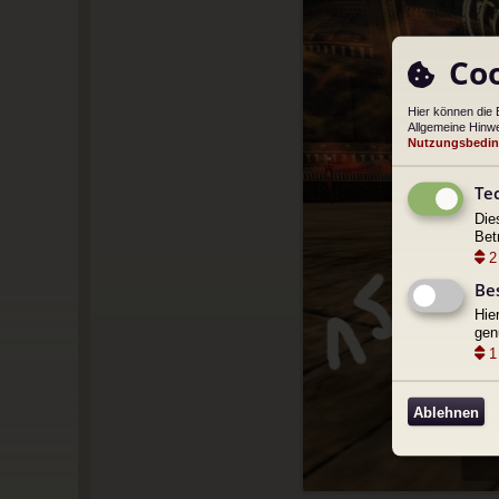
Coo
Hier können die 
Allgemeine Hinwe
Nutzungsbedi
Te
Die
Bet
2
Be
Hie
gen
1
Ablehnen