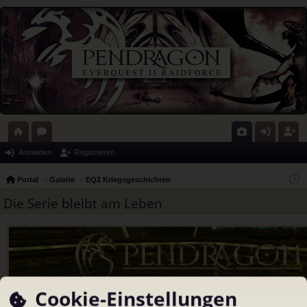
ort
or
G
n
eg
Anmelden
Registrieren
al
en
al
m
ist
Portal
Galerie
EQ2 Kriegsgeschichten
eri
el
rie
Die Serie bleibt am Leben
e
de
re
n
n
Cookie-Einstellungen