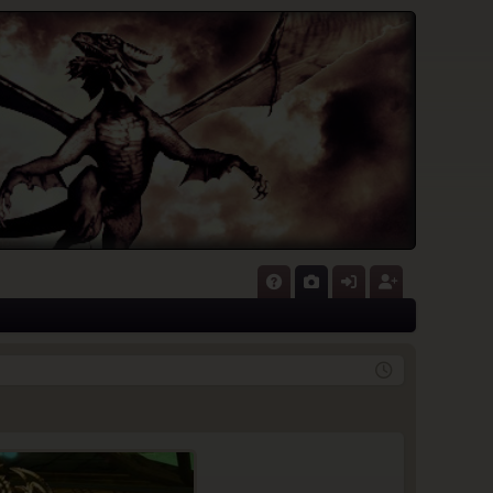
P
A
G
n
eg
Q
al
m
ist
eri
el
rie
e
de
re
n
n