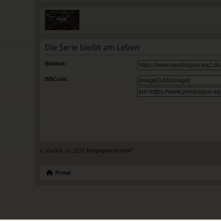
Die Serie bleibt am Leben
Bildlink:
BBCode:
Zurück zu „EQ2 Kriegsgeschichten“
Portal