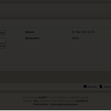
Datum:
26. Mai 2024 10:43
Betrachtet:
38566
Kontakt
Impr
Powered by
phpBB
® Forum Software © phpBB Limited
Style by
Arty
, Deutsche Übersetzung durch
phpBB.de
Datenschutz
|
Nutzungsbedingungen