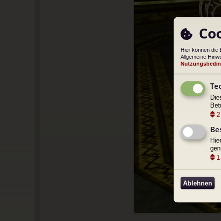
Coo
Hier können die 
Allgemeine Hinwe
Nutzungsbedi
Te
Die
Bet
2
Be
Hie
gen
1
Ablehnen