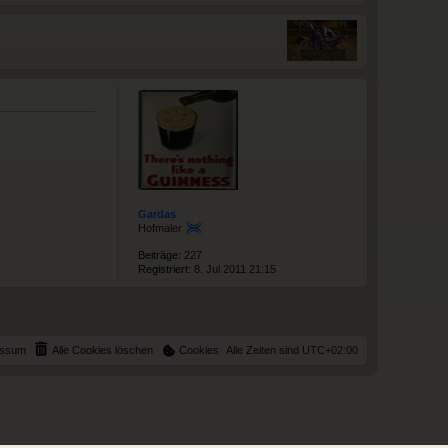
Gardas
Hofmaler
Beiträge:
227
Registriert:
8. Jul 2011 21:15
essum
Alle Cookies löschen
Cookies
Alle Zeiten sind
UTC+02:00