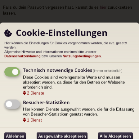
Falls du dein Passwort vergessen hast, kannst du es
hier
zurücksetzen
lassen.
Cookie-Einstellungen
Dein Name:
Bitte trage deinen Namen ein, damit deine Nachricht zugeordnet werden kann.
Hier können die Einstellungen für Cookies vorgenommen werden, die evtl. gesetzt
werden.
Allgemeine Hinweise und Informationen entnimm bitte unserer
Deine E-Mail-Adresse:
Datenschutzerklärung
bzw. unseren
Nutzungsbedingungen
.
Bitte trage eine gültige E-Mail-Adresse ein, damit wir dich kontaktieren können.
Technisch notwendige Cookies
(immer erforderlich)
Wiederhole die E-Mail Adresse:
Diese Cookies sind voreingestellte Werte und müssen
akzeptiert werden, da diese für den Betrieb der Webseite
erforderlich sind.
Grund:
2
Dienste
Besucher-Statistiken
Nachrichtentext:
Hier können Dienste ausgewählt werden, die für die Erfassung
von Besucher-Statistiken genutzt werden.
1
Dienst
Ablehnen
Ausgewählte akzeptieren
Alle Akzeptieren