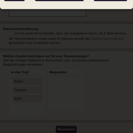
Datenschutzerklärung:
Ich bin damit einverstanden, dass der angegebene Name, die E-Mail-Adresse,
der Nachrichtentext sowie meine IP-Adresse gemäß der
Datenschutzerklärung
gespeichert und verarbeitet werden.
Welche Zutaten benötigen wir für eine Tomatensuppe?
Zieh die richtigen Optionen in die korrekte Liste. So werden automatisierte
Registrierungen vermieden.
In den Topf
Wegwerfen
Brinen
Tomaten
Äpfel