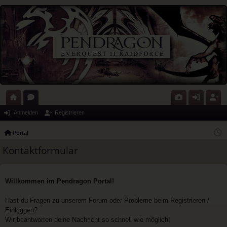
ort
or
G
n
eg
Anmelden
Registrieren
al
en
al
m
ist
Portal
eri
el
rie
Kontaktformular
e
de
re
n
n
Willkommen im Pendragon Portal!
Hast du Fragen zu unserem Forum oder Probleme beim Registrieren /
Einloggen?
Wir beantworten deine Nachricht so schnell wie möglich!