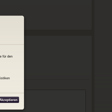
e für den
istiken
 Akzeptieren