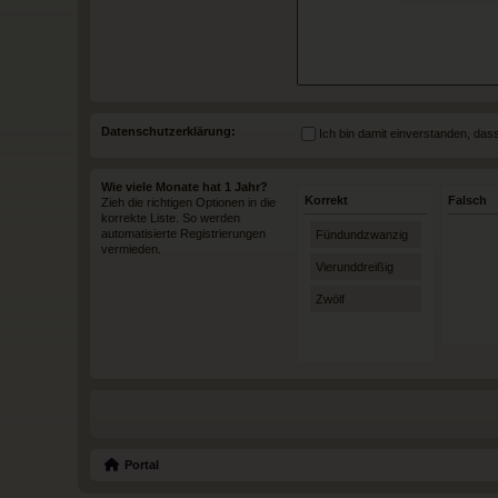
Datenschutzerklärung:
Ich bin damit einverstanden, da
Wie viele Monate hat 1 Jahr?
Korrekt
Falsch
Zieh die richtigen Optionen in die
korrekte Liste. So werden
automatisierte Registrierungen
Fündundzwanzig
vermieden.
Vierunddreißig
Zwölf
Portal