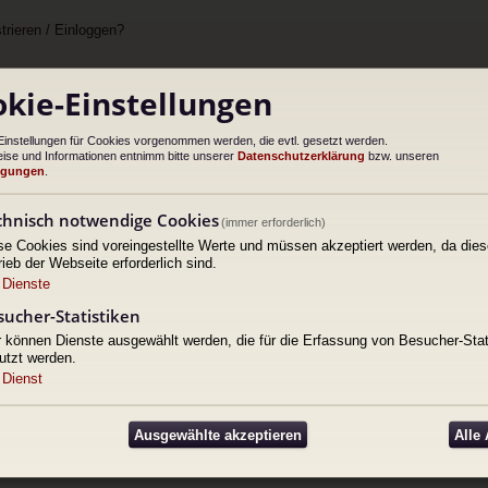
rieren / Einloggen?
kie-Einstellungen
ücksetzen lassen.
Einstellungen für Cookies vorgenommen werden, die evtl. gesetzt werden.
ise und Informationen entnimm bitte unserer
Datenschutzerklärung
bzw. unseren
ngungen
.
chnisch notwendige Cookies
(immer erforderlich)
se Cookies sind voreingestellte Werte und müssen akzeptiert werden, da dies
rieb der Webseite erforderlich sind.
Dienste
sucher-Statistiken
r können Dienste ausgewählt werden, die für die Erfassung von Besucher-Stat
utzt werden.
Dienst
Ausgewählte akzeptieren
Alle