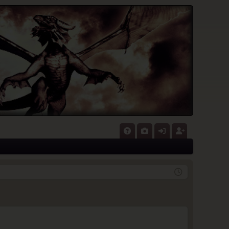
P
A
G
n
eg
Q
al
m
ist
eri
el
rie
e
de
re
n
n