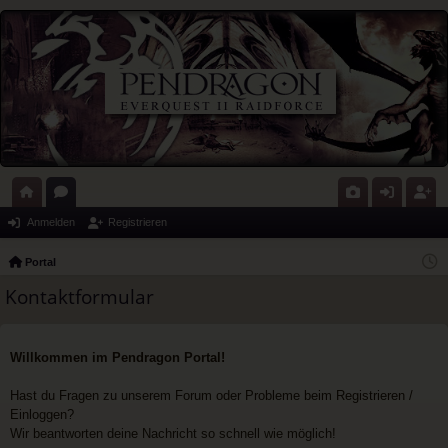
ort
or
G
n
eg
Anmelden
Registrieren
al
en
al
m
ist
Portal
eri
el
rie
Kontaktformular
e
de
re
n
n
Willkommen im Pendragon Portal!
Hast du Fragen zu unserem Forum oder Probleme beim Registrieren /
Einloggen?
Wir beantworten deine Nachricht so schnell wie möglich!