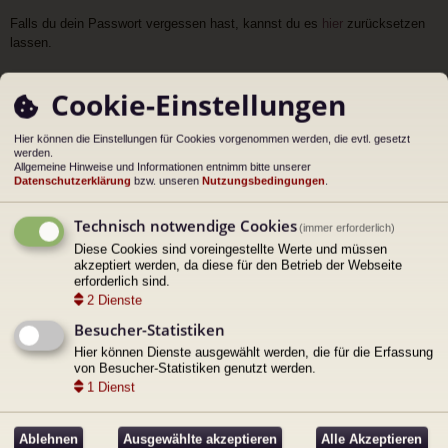
Falls du dein Passwort vergessen hast, kannst du es
hier
zurücksetzen
lassen.
Cookie-Einstellungen
Dein Name:
Bitte trage deinen Namen ein, damit deine Nachricht zugeordnet werden kann.
Hier können die Einstellungen für Cookies vorgenommen werden, die evtl. gesetzt
werden.
Allgemeine Hinweise und Informationen entnimm bitte unserer
Deine E-Mail-Adresse:
Datenschutzerklärung
bzw. unseren
Nutzungsbedingungen
.
Bitte trage eine gültige E-Mail-Adresse ein, damit wir dich kontaktieren können.
Technisch notwendige Cookies
(immer erforderlich)
Wiederhole die E-Mail Adresse:
Diese Cookies sind voreingestellte Werte und müssen
akzeptiert werden, da diese für den Betrieb der Webseite
erforderlich sind.
Grund:
2
Dienste
Besucher-Statistiken
Nachrichtentext:
Hier können Dienste ausgewählt werden, die für die Erfassung
von Besucher-Statistiken genutzt werden.
1
Dienst
Ablehnen
Ausgewählte akzeptieren
Alle Akzeptieren