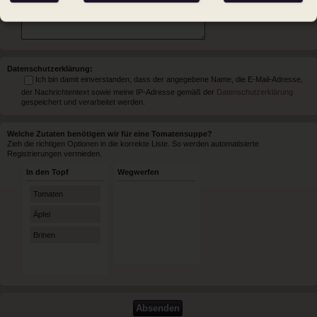
Datenschutzerklärung:
Ich bin damit einverstanden, dass der angegebene Name, die E-Mail-Adresse,
der Nachrichtentext sowie meine IP-Adresse gemäß der
Datenschutzerklärung
gespeichert und verarbeitet werden.
Welche Zutaten benötigen wir für eine Tomatensuppe?
Zieh die richtigen Optionen in die korrekte Liste. So werden automatisierte
Registrierungen vermieden.
In den Topf
Wegwerfen
Tomaten
Äpfel
Brinen